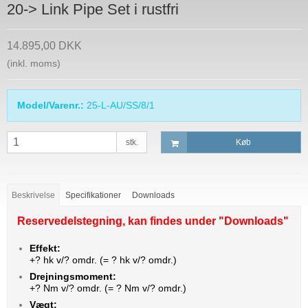
20-> Link Pipe Set i rustfri
14.895,00 DKK
(inkl. moms)
Model/Varenr.:
25-L-AU/SS/8/1
stk.
Køb
Beskrivelse
Specifikationer
Downloads
Reservedelstegning, kan findes under "
Downloads"
Effekt:
+? hk v/? omdr. (= ? hk v/? omdr.)
Drejningsmoment:
+? Nm v/? omdr. (= ? Nm v/? omdr.)
Vægt: