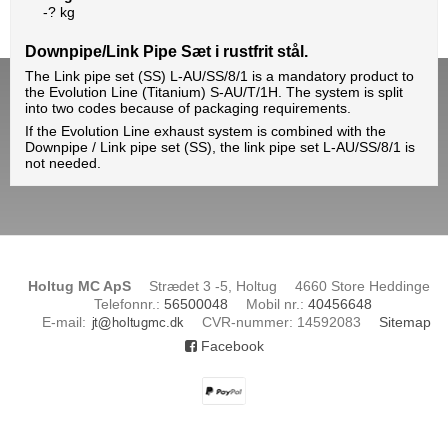
-? kg
Downpipe/Link Pipe Sæt i rustfrit stål.
The Link pipe set (SS) L-AU/SS/8/1 is a mandatory product to
the Evolution Line (Titanium) S-AU/T/1H. The system is split
into two codes because of packaging requirements.
If the Evolution Line exhaust system is combined with the
Downpipe / Link pipe set (SS), the link pipe set L-AU/SS/8/1 is
not needed.
Holtug MC ApS
Strædet 3 -5, Holtug
4660 Store Heddinge
Telefonnr.
:
56500048
Mobil nr.
:
40456648
E-mail
:
CVR-nummer
:
14592083
Sitemap
Facebook