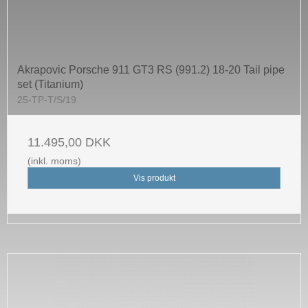
Akrapovic Porsche 911 GT3 RS (991.2) 18-20 Tail pipe
set (Titanium)
25-TP-T/S/19
11.495,00 DKK
(inkl. moms)
Vis produkt