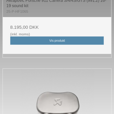
Akrapovic Porsche 911 Carrera S/4/4S/GTS (991.2) 16-
19 sound kit
25-P-HF1065
8.195,00 DKK
(inkl. moms)
Vis produkt