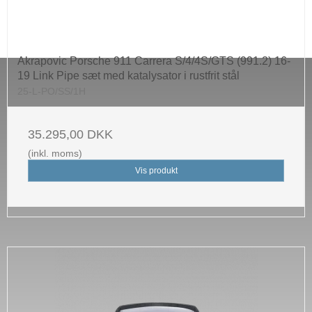
Akrapovic Porsche 911 Carrera S/4/4S/GTS (991.2) 16-
19 Link Pipe sæt med katalysator i rustfrit stål
25-L-PO/SS/1H
35.295,00 DKK
(inkl. moms)
Vis produkt