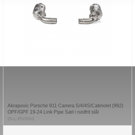
Akrapovic Porsche 911 Carrera S/4/4S/Cabriolet (992)
OPF/GPF 19-24 Link Pipe Sæt i rustfrit stål
25-L-PO/SS/3