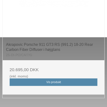
Akrapovic Porsche 911 GT3 RS (991.2) 18-20 Rear
Carbon Fiber Diffuser i højglans
25-DI-PO/CA/7/G
20.695,00 DKK
(inkl. moms)
Vis produkt