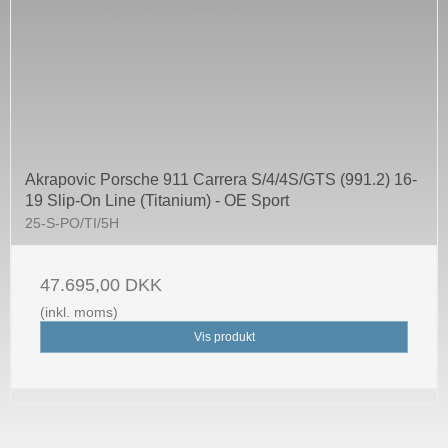
Akrapovic Porsche 911 Carrera S/4/4S/GTS (991.2) 16-
19 Slip-On Line (Titanium) - OE Sport
25-S-PO/TI/5H
47.695,00 DKK
(inkl. moms)
Vis produkt