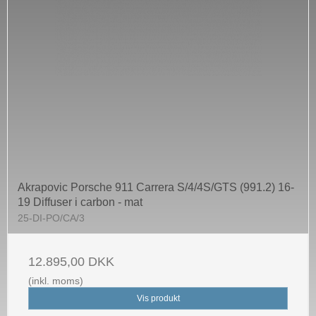
Akrapovic Porsche 911 Carrera S/4/4S/GTS (991.2) 16-
19 Diffuser i carbon - mat
25-DI-PO/CA/3
12.895,00 DKK
(inkl. moms)
Vis produkt