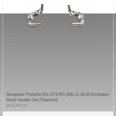
Akrapovic Porsche 911 GT3 RS (991.2) 18-20 Evolution
Race Header Set (Titanium)
25-E-PO/T/5