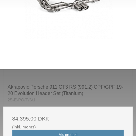
Akrapovic Porsche 911 GT3 RS (991.2) OPF/GPF 19-
20 Evolution Header Set (Titanium)
25-E-PO/T/6/1
84.395,00 DKK
(inkl. moms)
Vis produkt