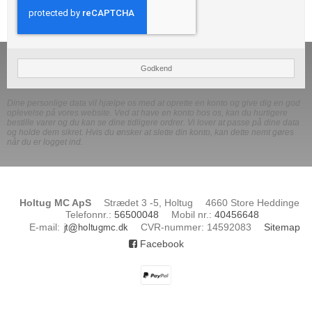
Godkend
Dine personlige data vil hjælpe os med at oprette en konto og give dig en god
oplevelse på vores website. Ved at have en konto hos os, kan du hurtigere
bestille varer og du kan se dine tidligere ordrer. Vi lover at passe på dine data
og holde dem sikret. Hvis du ønsker at slette din konto, kan dette nemt gøres
når du er logget ind.
Holtug MC ApS
Strædet 3 -5, Holtug
4660 Store Heddinge
Telefonnr.
:
56500048
Mobil nr.
:
40456648
E-mail
:
CVR-nummer
:
14592083
Sitemap
Facebook