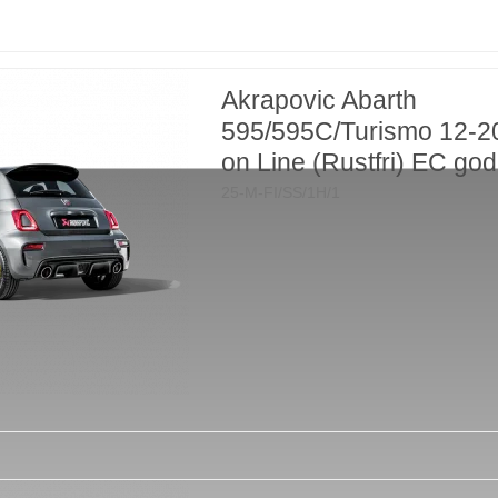
Akrapovic Abarth
595/595C/Turismo 12-20
on Line (Rustfri) EC go
25-M-FI/SS/1H/1