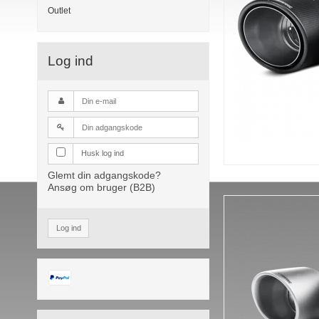
Outlet
Log ind
Husk log ind
Glemt din adgangskode?
Ansøg om bruger (B2B)
Log ind