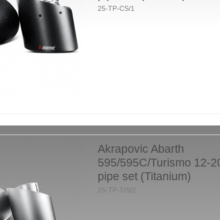
25-TP-CS/1
Akrapovic Abarth
595/595C/Turismo 12-20
pipe set (Titanium)
25-TP-T/S/2