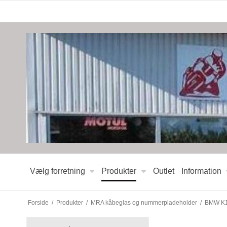
Vælg forretning
Produkter
Outlet
Information
Forside
/
Produkter
/
MRA kåbeglas og nummerpladeholder
/
BMW K12