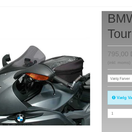
BMW
Tour
795,00
(inkl. moms)
Vælg Farver
Vælg Va