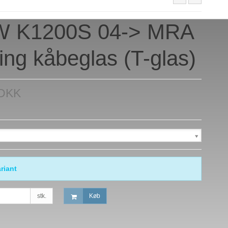
 K1200S 04-> MRA
ing kåbeglas (T-glas)
 DKK
riant
stk.
Køb