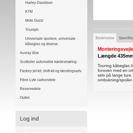
Harley-Davidson
KTM
Moto Guzzi
Triumph
Beskrivelse
Specifik
Universale spoilere, universale
kåbeglas og diverse.
Monteringsvejl
Auvray låse
Længde 435mm 
Scottoiler automatisk kædesmøring.
Touring kåbeglas h
foroven med en omb
Factory jet-kit, shift-kit og tændingsadv.
selv på lange ture
ombukning/spoiler
Fibre-Lyte carbondele
Reservedele
Outlet
Log ind