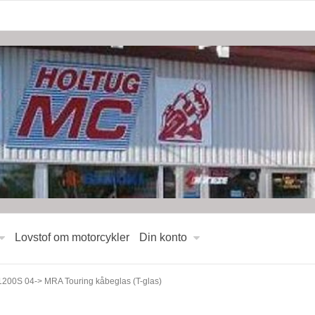
Lovstof om motorcykler
Din konto
00S 04-> MRA Touring kåbeglas (T-glas)