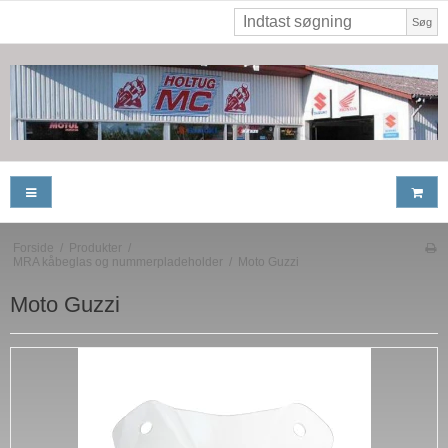
Søg
Forside
/
Produkter
/
MRA kåbeglas og nummerpladeholder
/
Moto Guzzi
Moto Guzzi