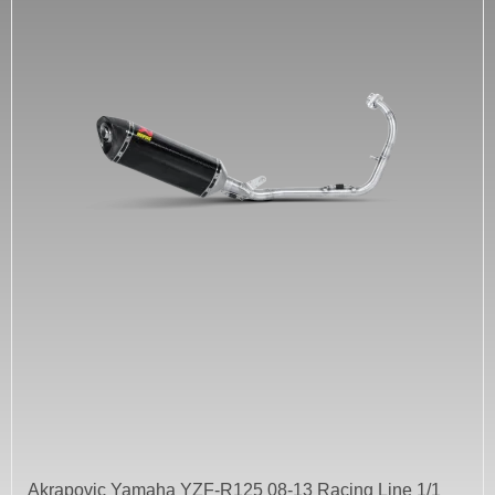
Akrapovic Yamaha YZF-R125 08-13 Racing Line 1/1