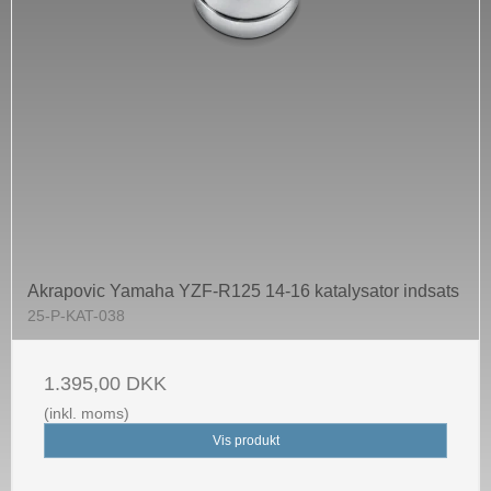
Akrapovic Yamaha YZF-R125 14-16 katalysator indsats
25-P-KAT-038
1.395,00 DKK
(inkl. moms)
Vis produkt