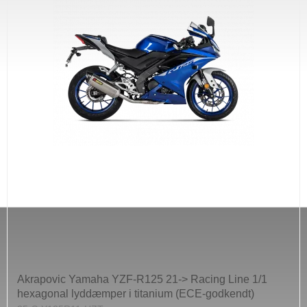
Akrapovic Yamaha YZF-R125 21-> Racing Line 1/1
hexagonal lyddæmper i titanium (ECE-godkendt)