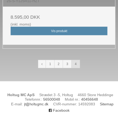
25-S-Y125R11-HZT
8.595,00 DKK
(inkl. moms)
Vis produkt
1
2
3
4
Holtug MC ApS
Strædet 3 -5, Holtug
4660 Store Heddinge
Telefonnr.
:
56500048
Mobil nr.
:
40456648
E-mail
:
CVR-nummer
:
14592083
Sitemap
Facebook