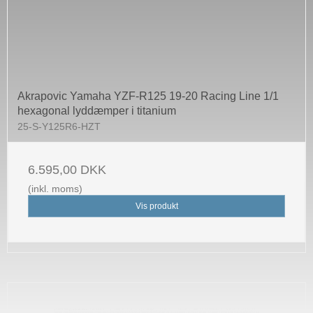
Akrapovic Yamaha YZF-R125 19-20 Racing Line 1/1
hexagonal lyddæmper i titanium
25-S-Y125R6-HZT
6.595,00 DKK
(inkl. moms)
Vis produkt