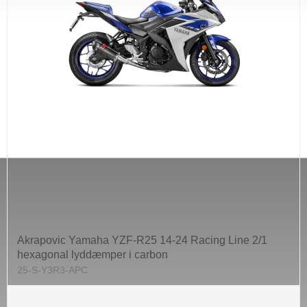
Akrapovic Yamaha YZF-R25 14-24 Racing Line 2/1
hexagonal lyddæmper i carbon
25-S-Y3R3-APC