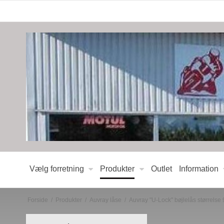
Vælg forretning
Produkter
Outlet
Information
Forside
/
Produkter
/
Auvray låse
/
Auvray "U-Lock" bøjlelås størrel