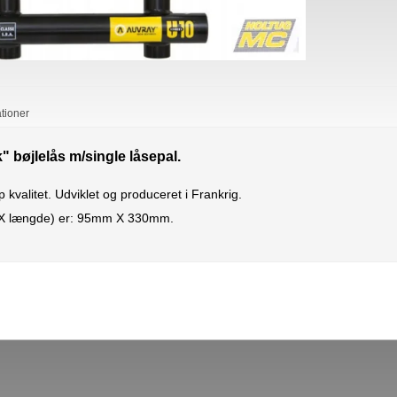
ationer
 bøjlelås m/single låsepal.
op kvalitet. Udviklet og produceret i Frankrig.
e X længde) er: 95mm X 330mm.