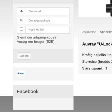
Husk log ind
Beskrivelse
Specifik
Glemt din adgangskode?
Ansøg om bruger (B2B)
Auvray "U-Lock"
Kraftig bøjlelås i t
Log ind
Størrelse (bredd
5 års garanti !!
Facebook