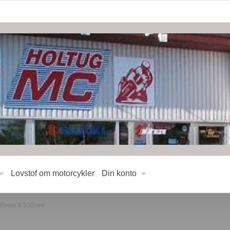
Lovstof om motorcykler
Din konto
se 95mm X 330mm