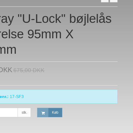
ay "U-Lock" bøjlelås
relse 95mm X
0mm
 DKK
675,00 DKK
enr.:
17-SF3
stk.
Køb