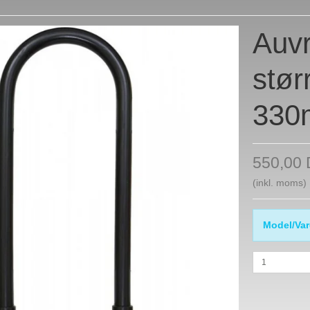
Auvr
stør
33
550,00
(inkl. moms)
Model/Var