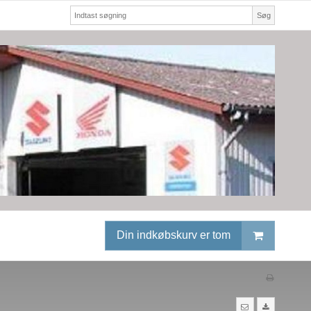
Søg
Din indkøbskurv er tom