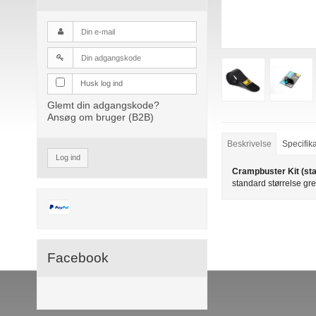
Husk log ind
Glemt din adgangskode?
Ansøg om bruger (B2B)
Beskrivelse
Specifik
Log ind
Crampbuster Kit (st
standard størrelse gr
Facebook