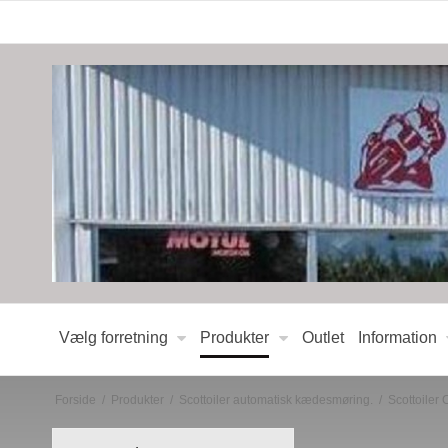
Vælg forretning
Produkter
Outlet
Information
Forside
/
Produkter
/
Scottoiler automatisk kædesmøring.
/
Scottoiler 