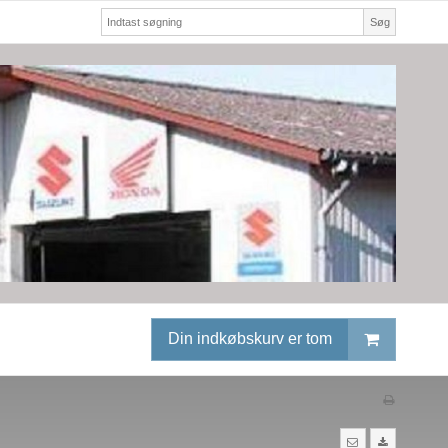
Søg
Din indkøbskurv er tom