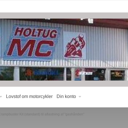
Lovstof om motorcykler
Din konto
Crampbuster Kit (standard) til aflastning af "gashånden"