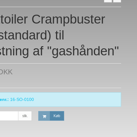
toiler Crampbuster
standard) til
stning af "gashånden"
 DKK
enr.:
16-SO-0100
stk.
Køb