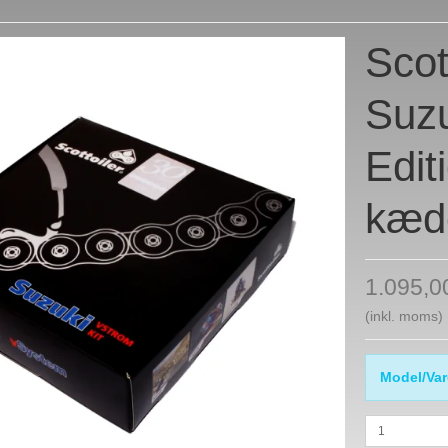
Scot
Suzu
Edit
kæd
1.095,
(inkl. moms)
Model/Var