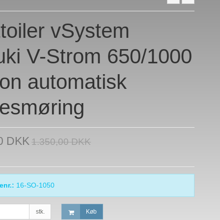
toiler vSystem
ki V-Strom 650/1000
ion automatisk
esmøring
00 DKK
1.350,00 DKK
enr.:
16-SO-1050
stk.
Køb