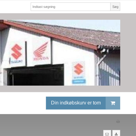
Søg
Din indkøbskurv er tom