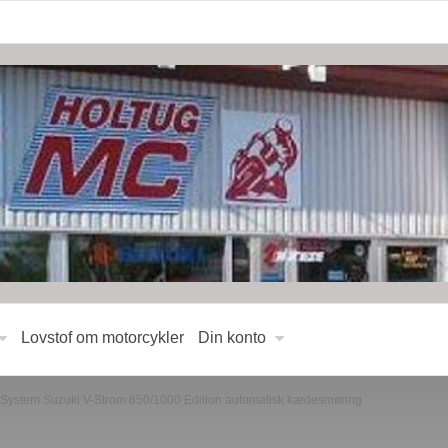
Lovstof om motorcykler
Din konto
 vSystem Suzuki V-Strom 650/1000 Edition automatisk kædesmøring