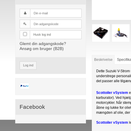
Husk log ind
Glemt din adgangskode?
Ansøg om bruger (B2B)
Beskrivelse
Specifik
Log ind
Dette Suzuki V-Strom 6
understrege personalis
det passer alle tilgæ
Scottoiler
vSystem
e
karburator). Ved hjæ
motorcykler. Når stem
Facebook
åbne og lukke for olie
mængden af olie, der
Scottoiler
vSystem
l