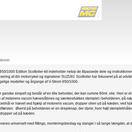
ationer
50/1000 Edition Scottoiler-kit indeholder netop de tilpassede dele og instruktioner, 
ering af din motorcykel og signalerer SUZUKI. Scottoiler har fokuseret på at udviklin
ngelige modeller og årgange af V-Strom 650/1000.
r ganske simpelt og består af en lille beholder, der kan rumme 60ml. olie. Heri er e
lp af motorens vacum hæves/åbnes og sænkes/lukkes stemplet i beholderen, på n
pel/nål er hævet ved hjælp af motorens vacum, drypper olien ud på kæden, ved hjælp
tilførslen. Øverst på beholderen er en drejeknap, der styrer, hvor højt stemplet/nåle
 drypper ud på kæden.
everes universelt med fittings, monteringsbeslag og slanger i så lange længder, a