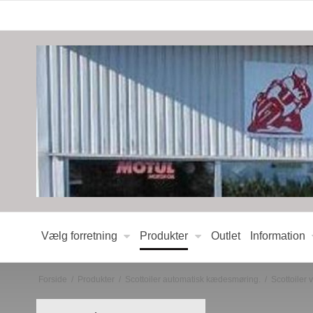
Vælg forretning
Produkter
Outlet
Information
Forside
/
Produkter
/
Scottoiler automatisk kædesmøring.
/
Scottoiler