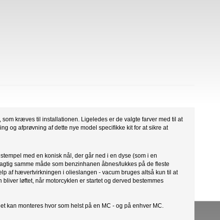
som kræves til installationen. Ligeledes er de valgte farver med til at
g og afprøvning af dette nye model specifikke kit for at sikre at
t stempel med en konisk nål, der går ned i en dyse (som i en
øjagtig samme måde som benzinhanen åbnes/lukkes på de fleste
 af hævertvirkningen i olieslangen - vacum bruges altså kun til at
n bliver løftet, når motorcyklen er startet og derved bestemmes
t det kan monteres hvor som helst på en MC - og på enhver MC.