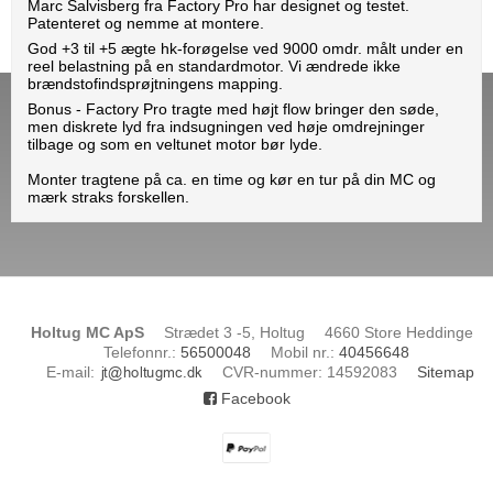
Marc Salvisberg fra Factory Pro har designet og testet.
Patenteret og nemme at montere.
God +3 til +5 ægte hk-forøgelse ved 9000 omdr. målt under en
reel belastning på en standardmotor. Vi ændrede ikke
brændstofindsprøjtningens mapping.
Bonus - Factory Pro tragte med højt flow bringer den søde,
men diskrete lyd fra indsugningen ved høje omdrejninger
tilbage og som en veltunet motor bør lyde.
Monter tragtene på ca. en time og kør en tur på din MC og
mærk straks forskellen.
Holtug MC ApS
Strædet 3 -5, Holtug
4660 Store Heddinge
Telefonnr.
:
56500048
Mobil nr.
:
40456648
E-mail
:
CVR-nummer
:
14592083
Sitemap
Facebook