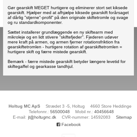
Gør gearskift MEGET hurtigere og eliminerer stort set kiksede
gearskift. Hjælper med at afhjælpe kiksede gearskift forårsaget
af dårlig "stjerne"-profil" på den originale skiftetromle og svage
og ru standardkomponenter.
Sættet installerer grundlæggende en ny skiftearm med
mikroleje og en lidt stivere "skiftefjeder". Fjederen udøver
mere kraft på armen, og armen fjerner rotationsfriktion fra
gearskiftetromlen - hurtigere rotation af gearskiftetromlen =
hurtigere skift og færre mistede gearskift.
Bemærk - færre mistede gearskift betyder længere levetid for
skiftegaffel og gearkasse tandhjul.
Holtug MC ApS
Strædet 3 -5, Holtug
4660 Store Heddinge
Telefonnr.
:
56500048
Mobil nr.
:
40456648
E-mail
:
CVR-nummer
:
14592083
Sitemap
Facebook