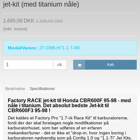
jet-kit (med titanium nåle)
1.695,00 DKK
2.195,00 DKK
(inkl. moms)
Model/Varenr.:
27-CRB-H71-1.7-RK
stk.
Køb
Beskrivelse
Specifikationer
Factory RACE jet-kit til Honda CBR600F 95-98 - med
nåle i titanium. Det absolut bedste Jet-kit til
CBR600F3 95-98 !
Det kaldes et Factory Pro "1.7-rk Race Kit" til karburatorerne,
fordi der der skal foretages nogle modifikationer på
karburatorhuset, som bør udføres af en erfaren
mekaniker/tuner - det er ikke et "drop-in, hvor ingen boring i
karburatoren nødvendig som på Config 1.0 og "1.1-Ti" Jet Kits.