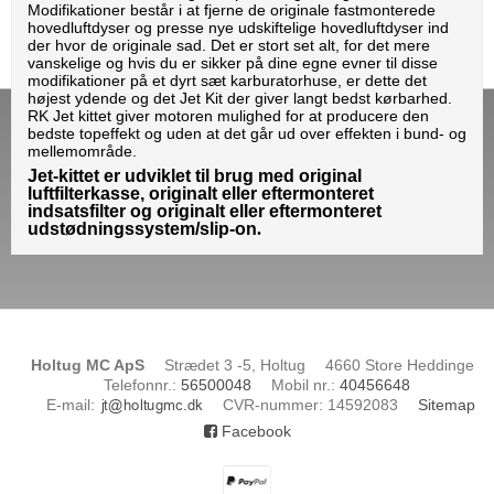
Modifikationer består i at fjerne de originale fastmonterede
hovedluftdyser og presse nye udskiftelige hovedluftdyser ind
der hvor de originale sad. Det er stort set alt, for det mere
vanskelige og hvis du er sikker på dine egne evner til disse
modifikationer på et dyrt sæt karburatorhuse, er dette det
højest ydende og det Jet Kit der giver langt bedst kørbarhed.
RK Jet kittet giver
motoren mulighed for at producere den
bedste topeffekt og uden at det går ud over effekten i bund- og
mellemområde.
Jet-kittet er udviklet til brug med original
luftfilterkasse, originalt eller eftermonteret
indsatsfilter og originalt eller eftermonteret
udstødningssystem/slip-on
.
Holtug MC ApS
Strædet 3 -5, Holtug
4660 Store Heddinge
Telefonnr.
:
56500048
Mobil nr.
:
40456648
E-mail
:
CVR-nummer
:
14592083
Sitemap
Facebook