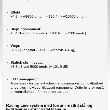
Effekt:
+4.5 hk v/9600 omdr. (= 120.4 hk v/10000 omdr.)
Drejningsmoment:
+3.4 Nm v/9650 omdr. (= 94.0 Nm v/7200 omdr.)
Vægt:
-2.6 kg (original 7.0 kg - Akrapovic 4.4 kg)
Statisk støj niveau:
+5.5 dB ved 5000 omdr. (= 101,0 dB)
ECU remapping:
Anbefales - for perfekt ydeevne, gasrespons og holdbarhed
anbefales individuel tilpasset remapping. Dette hindrer også
at kontrollampen for motoren tændes.
Racing Line system med forrør i rustfrit stål og
lyddæmper i sort coatet titanium.