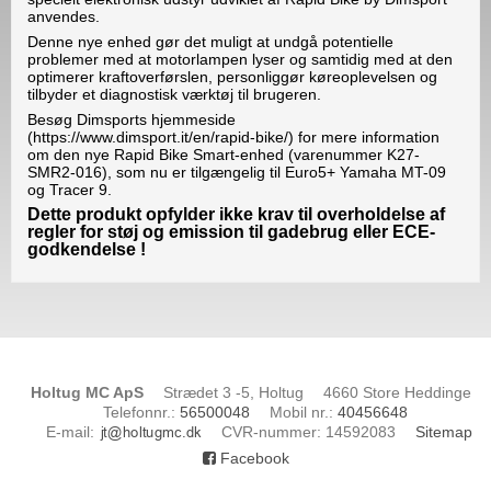
anvendes.
Denne nye enhed gør det muligt at undgå potentielle
problemer med at motorlampen lyser og samtidig med at den
optimerer kraftoverførslen, personliggør køreoplevelsen og
tilbyder et diagnostisk værktøj til brugeren.
Besøg Dimsports hjemmeside
(https://www.dimsport.it/en/rapid-bike/) for mere information
om den nye Rapid Bike Smart-enhed (varenummer K27-
SMR2-016), som nu er tilgængelig til Euro5+ Yamaha MT-09
og Tracer 9.
Dette produkt opfylder ikke krav til overholdelse af
regler for støj og emission til gadebrug eller ECE-
godkendelse !
Holtug MC ApS
Strædet 3 -5, Holtug
4660 Store Heddinge
Telefonnr.
:
56500048
Mobil nr.
:
40456648
E-mail
:
CVR-nummer
:
14592083
Sitemap
Facebook