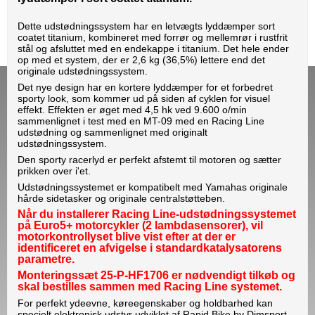
Dette udstødningssystem har en letvægts lyddæmper sort
coatet titanium, kombineret med forrør og mellemrør i rustfrit
stål og afsluttet med en endekappe i titanium. Det hele ender
op med et system, der er 2,6 kg (36,5%) lettere end det
originale udstødningssystem.
Det nye design har en kortere lyddæmper for et forbedret
sporty look, som kommer ud på siden af cyklen for visuel
effekt. Effekten er øget med 4,5 hk ved 9.600 o/min
sammenlignet i test med en MT-09 med en Racing Line
udstødning og sammenlignet med originalt
udstødningssystem.
Den sporty racerlyd er perfekt afstemt til motoren og sætter
prikken over i'et.
Udstødningssystemet er kompatibelt med Yamahas originale
hårde sidetasker og originale centralstøtteben.
Når du installerer Racing Line-udstødningssystemet
på Euro5+ motorcykler (2 lambdasensorer), vil
motorkontrollyset blive vist efter at der er
identificeret en afvigelse i standardkatalysatorens
parametre.
M
onteringssæt
25-P-HF1706 er nødvendigt tilkøb og
skal bestilles sammen med Racing Line systemet.
For perfekt ydeevne, køreegenskaber og holdbarhed kan
specielt elektronisk udstyr udviklet af Rapid Bike by Dimsport