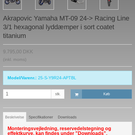
Akrapovic Yamaha MT-09 24-> Racing Line
3/1 hexagonal lyddæmper i sort coatet
titanium
9.795,00 DKK
(inkl. moms)
Model/Varenr.:
25-S-Y9R24-APTBL
stk.
Køb
Beskrivelse
Specifikationer
Downloads
Monteringsvejledning, reservedelstegning og
effektkurve, kan findes under "Downloads".