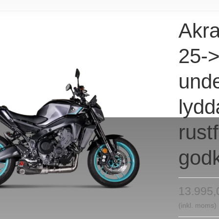
Akr
25->
unde
lyd
rust
godk
13.995
(inkl. moms)