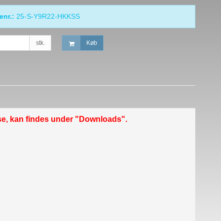
enr.:
25-S-Y9R22-HKKSS
stk.
Køb
se, kan findes under "Downloads".