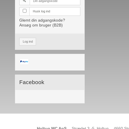
Husk log ind
Glemt din adgangskode?
Ansøg om bruger (B2B)
Log ind
Facebook
Holtug MC ApS
Strædet 3 -5, Holtug
4660 St