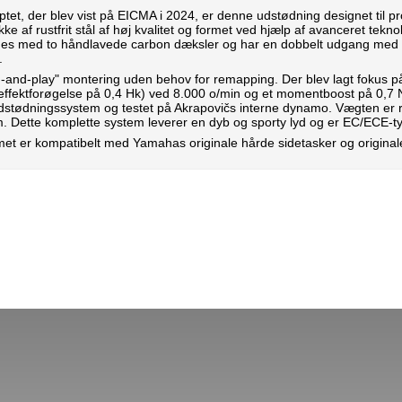
ptet, der blev vist på EICMA i 2024, er denne udstødning designet til pr
ykke af rustfrit stål af høj kvalitet og formet ved hjælp af avanceret tek
es med to håndlavede carbon dæksler og har en dobbelt udgang med e
.
-and-play" montering uden behov for remapping. Der blev lagt fokus p
en effektforøgelse på 0,4 Hk) ved 8.000 o/min og et momentboost på 
dstødningssystem og testet på Akrapovičs interne dynamo. Vægten er
. Dette komplette system leverer en dyb og sporty lyd og er EC/ECE-
t er kompatibelt med Yamahas originale hårde sidetasker og originale