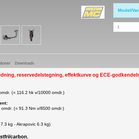
Model/Var
ationer
Downloads
edning, reservedelstegning, effektkurve og ECE-godkendel
omdr. (= 116.2 hk v/10000 omdr.)
ent:
 omdr. (= 91.3 Nm v/8500 omdr.)
l 7.3 kg - Akrapovic 6.3 kg)
stfri/carbon.