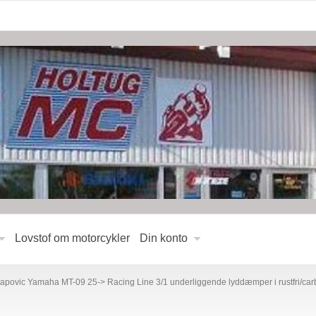
Lovstof om motorcykler
Din konto
apovic Yamaha MT-09 25-> Racing Line 3/1 underliggende lyddæmper i rustfri/ca