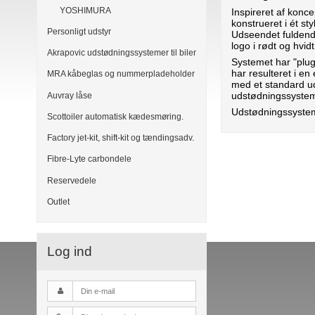
YOSHIMURA
Inspireret af konce
konstrueret i ét st
Personligt udstyr
Udseendet fuldend
logo i rødt og hvidt
Akrapovic udstødningssystemer til biler
Systemet har "plug
har resulteret i 
MRA kåbeglas og nummerpladeholder
med et standard u
udstødningssystem
Auvray låse
Udstødningssysteme
Scottoiler automatisk kædesmøring.
Factory jet-kit, shift-kit og tændingsadv.
Fibre-Lyte carbondele
Reservedele
Outlet
Log ind