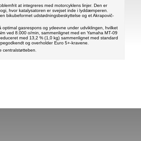
oblemfrit at integreres med motorcyklens linjer. Den er
nologi, hvor katalysatoren er svejset inde i lyddæmperen.
n bikubeformet udstødningsbeskyttelse og et Akrapovič-
å optimal gasrespons og ydeevne under udviklingen, hvilket
0,7 Nm ved 8.000 o/min, sammenlignet med en Yamaha MT-09
 reduceret med 13,2 % (1,0 kg) sammenlignet med standard
typegodkendt og overholder Euro 5+-kravene.
 centralstøtteben.