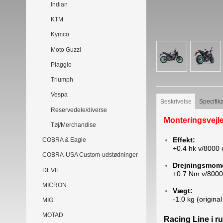
Indian
KTM
Kymco
Moto Guzzi
Piaggio
Triumph
Vespa
Beskrivelse
Specifik
Reservedele/diverse
Monteringsvejl
Tøj/Merchandise
Effekt:
COBRA & Eagle
+0.4 hk v/8000 
COBRA-USA Custom-udstødninger
Drejningsmom
DEVIL
+0.7 Nm v/8000
MICRON
Vægt:
-1.0 kg (origina
MIG
MOTAD
Racing Line i ru