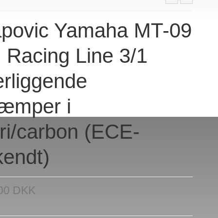
apovic Yamaha MT-09
 Racing Line 3/1
rliggende
dæmper i
fri/carbon (ECE-
endt)
,00 DKK