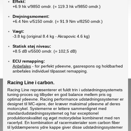
Effekt:
+6.9 hk v/9850 omdr. (= 119.3 hk v/9850 omdr.)
Drejningsmoment:
+6.4 Nm v/5150 omdr. (= 91.9 Nm v/8250 omdr.)
Vægt:
-3.8 kg (original 8.4 kg - Akrapovic 4.6 kg)
Statisk støj niveau:
+8.5 dB v/5500 omdr. (= 102,5 dB)
ECU remapping:
Anbefales
- for perfekt ydeevne, gasrespons og holdbarhed
anbefales individuel tilpasset remapping.
Racing Line i carbon.
Racing Line repræsenterer et fuldt trin i udstødningssystemets
tuning-proces og tilbyder en god balance mellem pris og
optimal ydeevne. Racing performance udstødningssystemer er
designet til MC-ejere, der kræver maksimal ydeevne af deres
motorcykel. Systemerne er lettere sammenlignet med
standardudstødningssystemet og har exceptionel
produktionskvalitet og øget motorydelse kombineret med ren
racerlyd. En kombination af racermaterialer som carbon fiber
til lyddæmperens ydre kappe giver disse udstødningssystemer