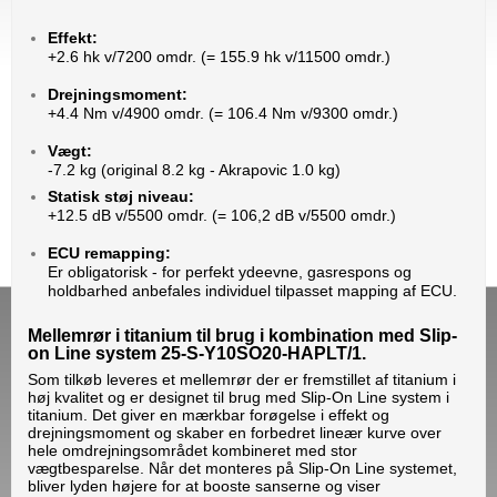
Effekt:
+2.6 hk v/7200 omdr. (= 155.9 hk v/11500 omdr.)
Drejningsmoment:
+4.4 Nm v/4900 omdr. (= 106.4 Nm v/9300 omdr.)
Vægt:
-7.2 kg (original 8.2 kg - Akrapovic 1.0 kg)
Statisk støj niveau:
+12.5 dB v/5500 omdr. (= 106,2 dB v/5500 omdr.)
ECU remapping:
Er obligatorisk - for perfekt ydeevne, gasrespons og
holdbarhed anbefales individuel tilpasset mapping af ECU.
Mellemrør i titanium til brug i kombination med Slip-
on Line syste
m 25-
S-Y10SO20-HAPLT/1
.
Som tilkøb leveres et mellemrør der er fremstillet af titanium i
høj kvalitet og er designet til brug med Slip-On Line system i
titanium. Det giver en mærkbar forøgelse i effekt og
drejningsmoment og skaber en forbedret lineær kurve over
hele omdrejningsområdet kombineret med stor
vægtbesparelse. Når det monteres på Slip-On Line systemet,
bliver lyden højere for at booste sanserne og viser