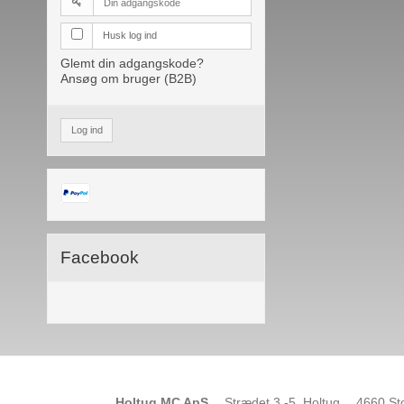
Husk log ind
Glemt din adgangskode?
Ansøg om bruger (B2B)
Log ind
Facebook
Holtug MC ApS
Strædet 3 -5, Holtug
4660 St