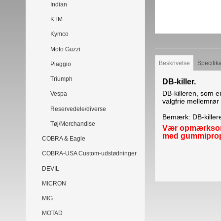
Indian
KTM
Kymco
Moto Guzzi
Beskrivelse
Specifik
Piaggio
Triumph
DB-killer.
DB-killeren, som e
Vespa
valgfrie mellemr
Reservedele/diverse
Bemærk: DB-killeren
Tøj/Merchandise
Vær opmærksom p
med gummiprop
COBRA & Eagle
COBRA-USA Custom-udstødninger
DEVIL
MICRON
MIG
MOTAD