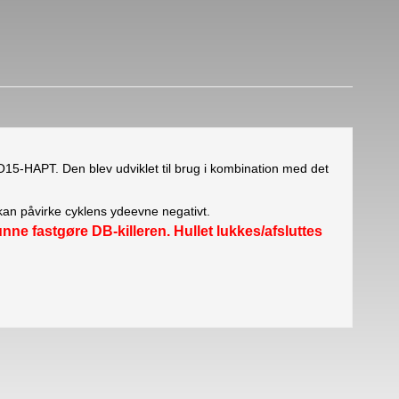
O15-HAPT. Den blev udviklet til brug i kombination med det
 kan påvirke cyklens ydeevne negativt.
e fastgøre DB-killeren. Hullet lukkes/afsluttes