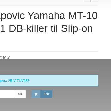
apovic Yamaha MT-10
1 DB-killer til Slip-on
 DKK
enr.:
25-V-TUV053
stk.
Køb