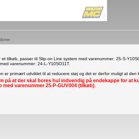
ationer
r et tilkøb, passer til Slip-on Line system med varenummer: 25-S-Y10S
ør med varenummer: 24-L-Y10SO11T.
 er primært udviklet til at reducere støj og det er derfor muligt at den
å at der skal bores hul indvendig på endekappe for at kunn
 med varenummer 25-P-GUV004 (tilkøb).