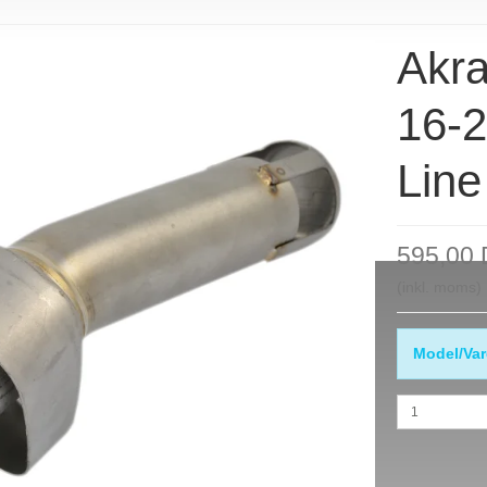
Akr
16-2
Line
595,00
(inkl. moms)
Model/Var