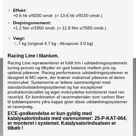
Effekt:
+0.6 hk
v/9200 omdr. (= 13.6 hk v/9100 omdr.)
Drejningsmoment:
+1.2
Nm
v/3350 omdr. (= 11.8 Nm v/7650 omdr.)
Vægt:
-1
.7
kg (original 4.7 kg - Akrapovic 3.0 kg)
Racing Line i titanium.
Racing Line repræsenterer et fuldt trin i udstødningssystemets
tuning-proces og tilbyder en god balance mellem pris og
optimal ydeevne. Racing performance udstødningssystemer er
designet til MC-ejere, der kræver maksimal ydeevne af deres
motorcykel. Systemerne er lettere sammenlignet med
standardudstødningssystemet og har exceptionel
produktionskvalitet og øget motorydelse kombineret med ren
racerlyd. En kombination af racermaterialer som carbon fiber
til lyddæmperens ydre kappe giver disse udstødningssystemer
et racerpræg.
ECE-godkendelse er kun gyldig med
katalysatorindsats med varenummer: 25-P-KAT-064,
er monteret i systemet. Katalysatorindsatsen er
tilkøb !