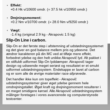
Effekt:
+0.4 Hk v/10600 omdr. (= 37.5 hk v/10950 omdr.)
Drejningsmoment:
+0.2 Nm v/10700 omdr. (= 28.0 Nm v/9250 omdr.)
Vægt:
-1.4 kg (original 2.9 kg - Akrapovic 1.5 kg)
Slip-On Line i carbon.
Slip-On er det første step i afstemning af udstødningssystemet
og det giver en god balance mellem pris og ydeevne. Det
ændrer karakteren på din MC ved at tilføje mere effekt,
forbedret ydelse og den helt unikke Akrapovič lyd. Alt pakket i
en stilfuldt udformet Slip-On lyddæmper. Akrapovič tager
design og udseende meget seriøst og resultatet er et smukt
udformet udstødningssystem. Endekappe er lavet af carbon
og er som alle de øvrige materialer race-afprøvede.
Det handler ikke kun om topeffekt - Akrapovič
udstødningssystemer giver øget ydelse gennem hele
omdrejningstallet. Øget kraft og drejningsmoment resulterer i
en meget smidigere kørsel. Alle Akrapovič udstødningssystem
målinger foretages i vores avancerede og computerstyrede
testcenter.