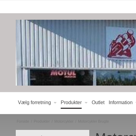
Vælg forretning
Produkter
Outlet
Information
Forside
/
Produkter
/
Motorcykler
/
Motorcykler Brugte