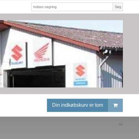
Søg
Din indkøbskurv er tom