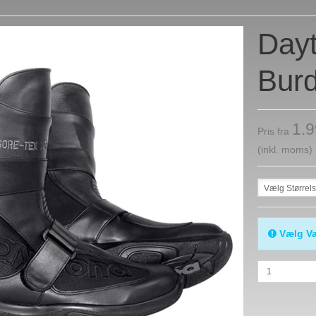
Dayt
Burd
1.
Pris fra
(inkl. moms)
Vælg Størrel
Vælg Va