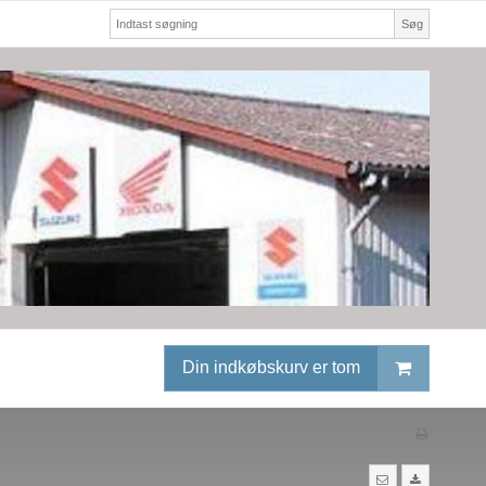
Søg
Din indkøbskurv er tom