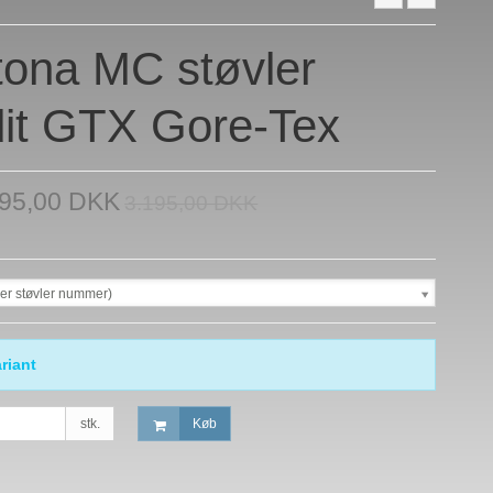
ona MC støvler
it GTX Gore-Tex
995,00 DKK
3.195,00 DKK
ser støvler nummer)
riant
stk.
Køb