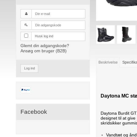
Husk log ind
Glemt din adgangskode?
Ansøg om bruger (B2B)
Beskrivelse
Specifik
Log ind
Daytona MC stø
Facebook
Daytona Burdit GT
designet til at gi
skridsikker gummis
Vandtæt og ån