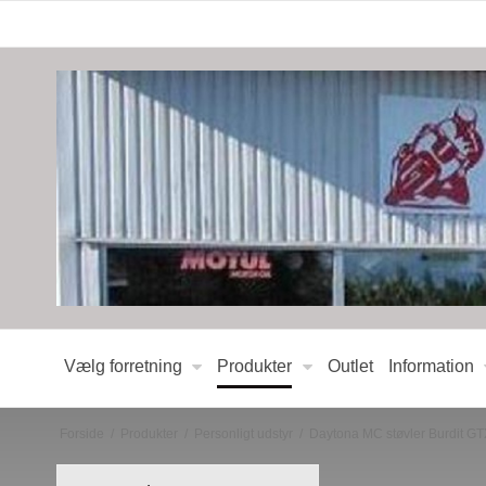
Vælg forretning
Produkter
Outlet
Information
Forside
/
Produkter
/
Personligt udstyr
/
Daytona MC støvler Burdit G