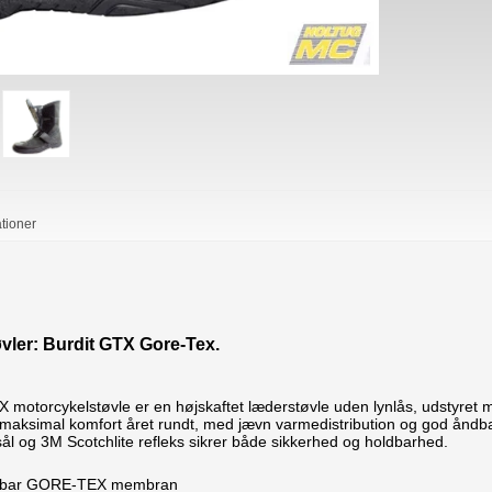
ationer
vler: Burdit GTX
Gore-Tex
.
X motorcykelstøvle er en højskaftet læderstøvle uden lynlås, udsty
ve maksimal komfort året rundt, med jævn varmedistribution og god ånd
ål og 3M Scotchlite refleks sikrer både sikkerhed og holdbarhed.
dbar GORE-TEX membran