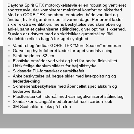
Daytona Spirit GTX motorcykelstøvle er en robust og ventileret
sportsstøvle, der kombinerer maksimal komfort og sikkerhed.
Med en GORE-TEX-membran er støvlen både vandtæt og
åndbar, hvilket gør den ideel til varme dage. Perforeret læder
sikrer ekstra ventilation, mens beskyttelse ved skinneben og
ankel, samt et galvaniseret stålindlæg, giver optimal sikkerhed.
Støvlen er udstyret med en skridsikker gummisål og 3M
Scotchlite-refleks bagpå for øget synlighed.
Vandtæt og åndbar GORE-TEX "More Season" membran
Garvet og hydrofoberet læder for øget vandafvisning
Skaft højde ca. 32 cm
Elastiske områder ved vrist og hæl for bedre fleksibilitet
Udskiftelige titanium sliders for høj slidstyrke
Slidstærkt PU-forstærket gearskiftefelt
Ankelbeskyttelse på begge sider med latexpolstring og
læderdækning
Skinnebensbeskyttelse med åbencellet specialskum og
læderoverflade
Plastforstærket indersål med varmegalvaniseret stålindlæg
Skridsikker racingsål med afrundet hæl i carbon-look
3M Scotchlite refleks på hælen