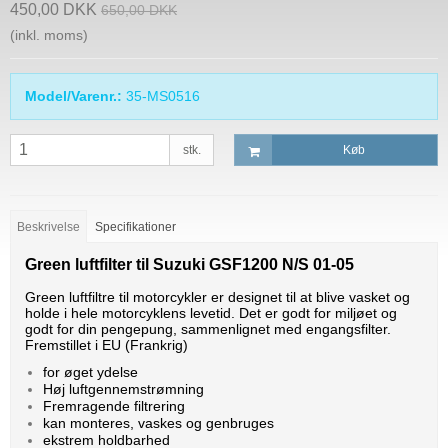
450,00 DKK
650,00 DKK
(inkl. moms)
Model/Varenr.:
35-MS0516
stk.
Køb
Beskrivelse
Specifikationer
Green luftfilter til Suzuki
GSF1200 N/S 01-05
Green luftfiltre til motorcykler er designet til at blive vasket og
holde i hele motorcyklens levetid. Det er godt for miljøet og
godt for din pengepung, sammenlignet med engangsfilter.
Fremstillet i EU (Frankrig)
for øget ydelse
Høj luftgennemstrømning
Fremragende filtrering
kan monteres, vaskes og genbruges
ekstrem holdbarhed