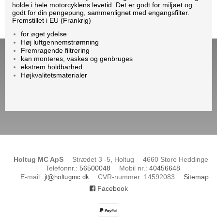
holde i hele motorcyklens levetid. Det er godt for miljøet og
godt for din pengepung, sammenlignet med engangsfilter.
Fremstillet i EU (Frankrig)
for øget ydelse
Høj luftgennemstrømning
Fremragende filtrering
kan monteres, vaskes og genbruges
ekstrem holdbarhed
Højkvalitetsmaterialer
Holtug MC ApS
Strædet 3 -5, Holtug
4660 Store Heddinge
Telefonnr.
:
56500048
Mobil nr.
:
40456648
E-mail
:
CVR-nummer
:
14592083
Sitemap
Facebook