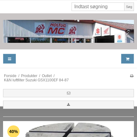
Søg
Forside
/
Produkter
/
Outlet
/
K&N luftfilter Suzuki GSX1100EF 84-87
40%