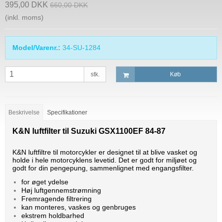
395,00 DKK
660,00 DKK
(inkl. moms)
Model/Varenr.:
34-SU-1284
stk.
Køb
Beskrivelse
Specifikationer
K&N luftfilter til Suzuki GSX1100EF 84-87
K&N luftfiltre til motorcykler er designet til at blive vasket og
holde i hele motorcyklens levetid. Det er godt for miljøet og
godt for din pengepung, sammenlignet med engangsfilter.
for øget ydelse
Høj luftgennemstrømning
Fremragende filtrering
kan monteres, vaskes og genbruges
ekstrem holdbarhed