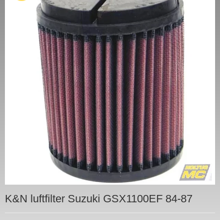
K&N luftfilter Suzuki GSX1100EF 84-87