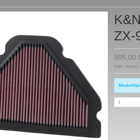
K&N 
ZX-
595,00
(inkl. moms)
Model/Var