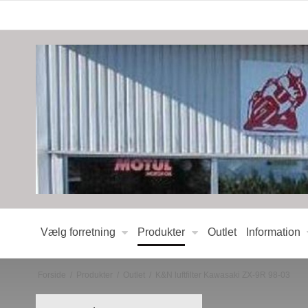
Vælg forretning
Produkter
Outlet
Information
Forside
/
Produkter
/
Outlet
/
K&N luftfilter Kawasaki ZX-9R 98-03