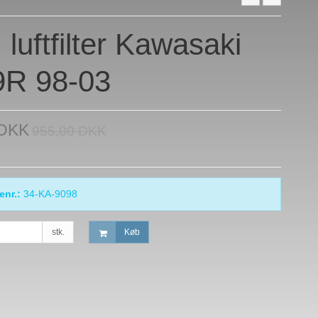
luftfilter Kawasaki
9R 98-03
 DKK
955,00 DKK
enr.:
34-KA-9098
stk.
Køb