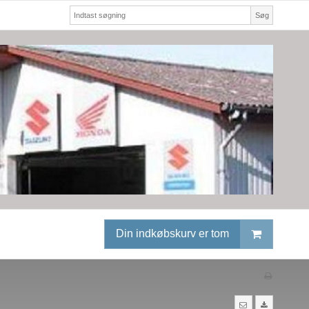
Søg
Din indkøbskurv er tom