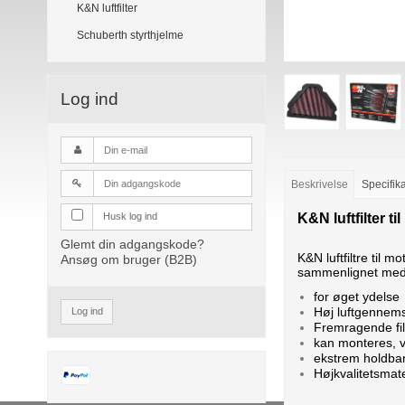
K&N luftfilter
Schuberth styrthjelme
Log ind
Beskrivelse
Specifik
K&N luftfilter t
Husk log ind
Glemt din adgangskode?
K&N luftfiltre til 
Ansøg om bruger (B2B)
sammenlignet med 
for øget ydelse
Høj luftgennem
Log ind
Fremragende fil
kan monteres, 
ekstrem holdba
Højkvalitetsmate