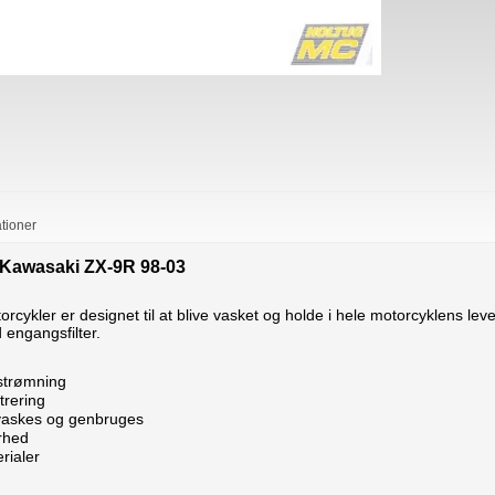
ationer
il Kawasaki ZX-9R 98-03
motorcykler er designet til at blive vasket og holde i hele motorcyklens le
engangsfilter.
strømning
trering
vaskes og genbruges
rhed
rialer