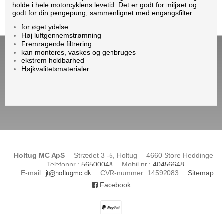
holde i hele motorcyklens levetid. Det er godt for miljøet og
godt for din pengepung, sammenlignet med engangsfilter.
for øget ydelse
Høj luftgennemstrømning
Fremragende filtrering
kan monteres, vaskes og genbruges
ekstrem holdbarhed
Højkvalitetsmaterialer
Holtug MC ApS
Strædet 3 -5, Holtug
4660 Store Heddinge
Telefonnr.
:
56500048
Mobil nr.
:
40456648
E-mail
:
CVR-nummer
:
14592083
Sitemap
Facebook